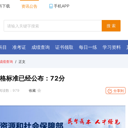
料下载
手机APP
资讯公告
搜 索
科目
准考证
成绩查询
证书领取
每日一练
学习资料
成绩查询
/
正文
合格标准已经公布：72分
阅读数：
979
收藏
分享到