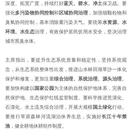
深度、拓宽广度，持续打好
蓝天、碧水、净土
保卫战。要
强化
多污染物协同控制
和
区域协同治理
，加强细颗粒物和
臭氧协同控制，基本消除重污染天气。要统筹
水资源、水
环境、水生态
治理，有效保护居民饮用水安全，坚决治理
城市黑臭水体。
主席指出，要提升生态系统质量和稳定性，坚持系统观
念，从生态系统整体性出发，推进山水林田湖草沙一体化
保护和修复，更加注重
综合治理、系统治理、源头治理
。
要加快构建以
国家公园
为主体的自然保护地体系，完善自
然保护地、生态保护红线监管制度。要科学推进荒漠化、
石漠化、水土流失综合治理，开展大规模
国土绿化
行动。
要推行草原森林河流湖泊休养生息，实施好
长江十年禁
渔
，健全耕地休耕轮作制度。