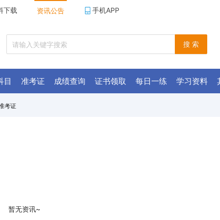
料下载
手机APP
资讯公告
搜 索
科目
准考证
成绩查询
证书领取
每日一练
学习资料
准考证
暂无资讯~