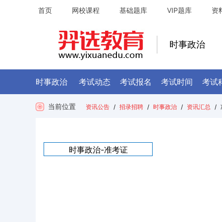
首页
网校课程
基础题库
VIP题库
资
时事政治
时事政治
考试动态
考试报名
考试时间
考试
当前位置
资讯公告
/
招录招聘
/
时事政治
/
资讯汇总
/
时事政治-
准考证