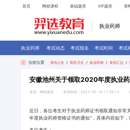
首页
网校课程
基础题库
VIP题库
资
执业药师
执业药师
考试动态
考试报名
考试时间
考试
当前位置
资讯公告
/
医药卫生
/
执业药师
/
资讯汇总
/
安徽池州关于领取2020年度执业
来源：
网校题库
发表时间：
2021-05-16 17:39:13
近日，各位考生对于执业药师证书领取通知非常关
年度执业药师资格证书的通知”，具体内容如下，
各位考生：