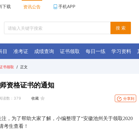
料下载
手机APP
资讯公告
搜 索
科目
准考证
成绩查询
证书领取
每日一练
学习资料
证书领取
/
正文
药师资格证书的通知
阅读数：
379
收藏
分享到
注，为了帮助大家了解，小编整理了“安徽池州关于领取2020
请考生查看！