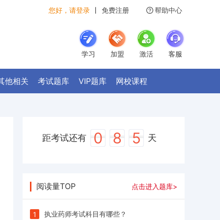
您好，请登录
丨
免费注册
帮助中心
学习
加盟
激活
客服
其他相关
考试题库
VIP题库
网校课程
0
8
5
距考试还有
天
阅读量TOP
点击进入题库>
执业药师考试科目有哪些？
1