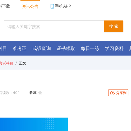
料下载
手机APP
资讯公告
搜 索
科目
准考证
成绩查询
证书领取
每日一练
学习资料
考试科目
/
正文
阅读数：
401
收藏
分享到