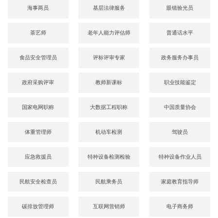
海事两员
基层法律服务
眼镜验光员
茶艺师
老年人能力评估师
普通话水平
食品安全管理员
评标评审专家
政务服务办事员
政府采购评审
教师新课标
职业技能鉴定
国家电网职称
大数据工程职称
中国质量协会
体重管理师
机动车检测
驾驶员
应急救援员
特种设备检测检验
特种设备作业人员
民航安全检查员
民航乘务员
家庭教育指导师
碳排放管理师
互联网营销师
电子商务师