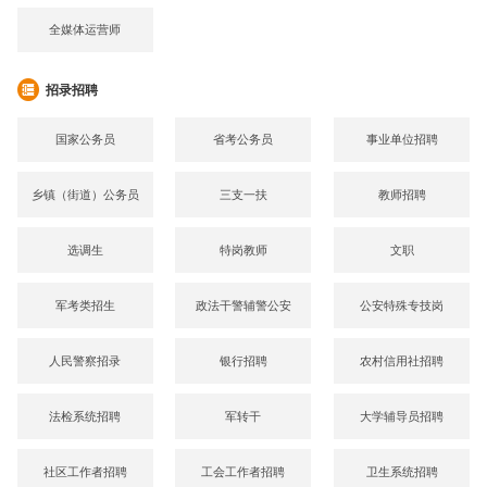
全媒体运营师
招录招聘
国家公务员
省考公务员
事业单位招聘
乡镇（街道）公务员
三支一扶
教师招聘
选调生
特岗教师
文职
军考类招生
政法干警辅警公安
公安特殊专技岗
人民警察招录
银行招聘
农村信用社招聘
法检系统招聘
军转干
大学辅导员招聘
社区工作者招聘
工会工作者招聘
卫生系统招聘