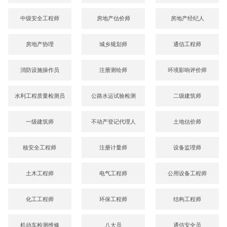
中级安全工程师
房地产估价师
房地产经纪人
房地产协理
城乡规划师
通信工程师
消防设施操作员
注册测绘师
环境影响评价师
水利工程质量检测员
公路水运试验检测
二级建筑师
一级建筑师
不动产登记代理人
土地估价师
核安全工程师
注册计量师
设备监理师
土木工程师
电气工程师
公用设备工程师
化工工程师
环保工程师
结构工程师
机动车检测维修
八大员
通信安全员