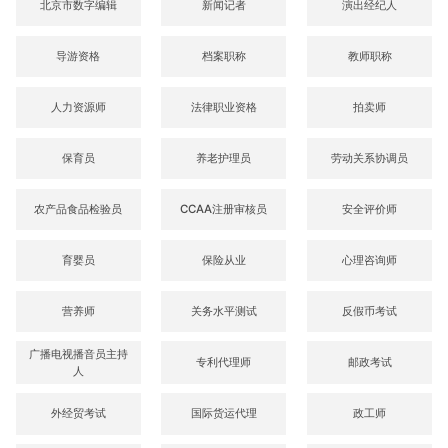
北京市数字编辑
新闻记者
演出经纪人
导游资格
档案职称
教师职称
人力资源师
法律职业资格
拍卖师
保育员
养老护理员
劳动关系协调员
农产品食品检验员
CCAA注册审核员
安全评价师
育婴员
保险从业
心理咨询师
营养师
关务水平测试
反假币考试
广播电视播音员主持
专利代理师
邮政考试
人
外经贸考试
国际货运代理
政工师