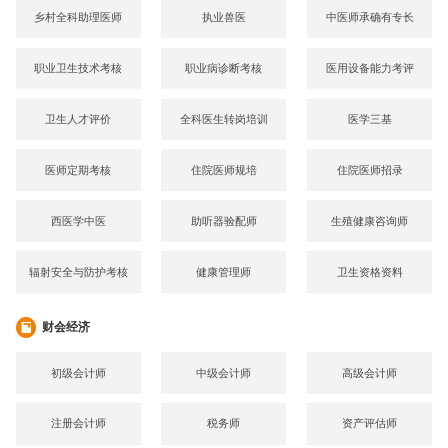
乡村全科助理医师
执业兽医
中医师承确有专长
职业卫生技术考核
职业病诊断考核
医用设备能力考评
卫生人才评价
全科医生转岗培训
医学三基
医师定期考核
住院医师规培
住院医师招录
西医学中医
助听器验配师
生殖健康咨询师
辐射安全与防护考核
健康管理师
卫生资格资料
财会经济
初级会计师
中级会计师
高级会计师
注册会计师
税务师
资产评估师