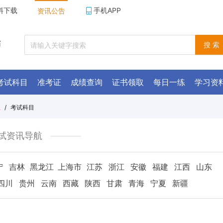
料下载
手机APP
资讯公告
师
搜 索
考试科目
准考证
成绩查询
证书领取
每日一练
学习资
总
/
考试科目
试资讯导航
宁
吉林
黑龙江
上海市
江苏
浙江
安徽
福建
江西
山东
四川
贵州
云南
西藏
陕西
甘肃
青海
宁夏
新疆