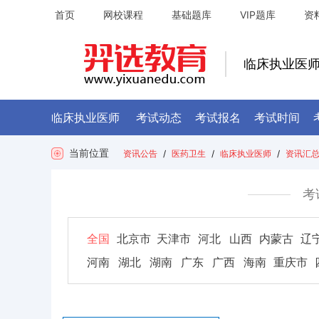
首页
网校课程
基础题库
VIP题库
资
临床执业医
临床执业医师
考试动态
考试报名
考试时间
当前位置
资讯公告
/
医药卫生
/
临床执业医师
/
资讯汇
考
全国
北京市
天津市
河北
山西
内蒙古
辽
河南
湖北
湖南
广东
广西
海南
重庆市