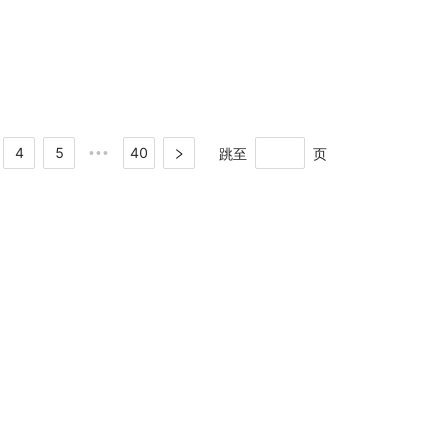
4
5
40
跳至
页
•••
商务合作
推广合作
代理加盟
APP
微信公众账
师资合作