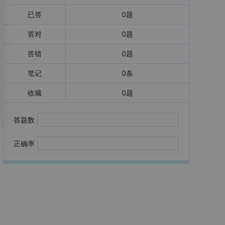
已答
0
题
答对
0
题
答错
0
题
笔记
0
条
收藏
0
题
答题数
正确率