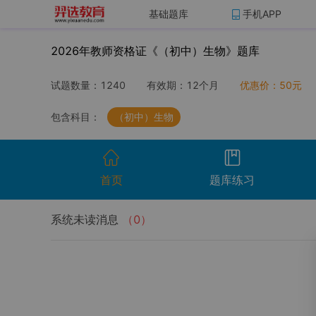
基础题库
手机APP
2026年教师资格证《（初中）生物》题库
试题数量：
1240
有效期：
12个月
优惠价：
50
元
包含科目：
（初中）生物
首页
题库练习
系统未读消息
（
0
）
开始考试
温馨提示：点击开始考试按钮进行模拟考场组
试卷名称
考试时