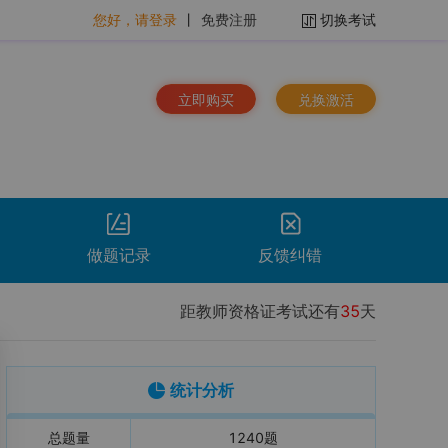
您好，请登录
丨
免费注册
切换考试
立即购买
兑换激活
做题记录
反馈纠错
距教师资格证考试还有
35
天
排序：
时间倒序
看解析
重做
下载
统计分析
总题量
1240
题