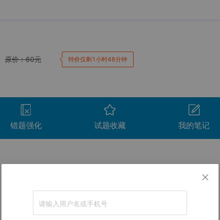
原价：
60
元
特价仅剩1小时48分钟
错题强化
试题收藏
我的笔记
卷。
间
用时
得分
查