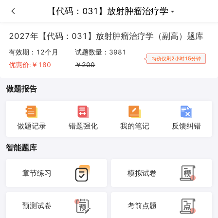
【代码：031】放射肿瘤治疗学
【代码：031】放射肿瘤治疗学
2027年【代码：031】放射肿瘤治疗学（副高）题库
有效期：
12个月
试题数量：
3981
特价仅剩2小时15分钟
优惠价:￥
180
￥
200
做题报告
做题记录
错题强化
我的笔记
反馈纠错
智能题库
章节练习
模拟试卷
预测试卷
考前点题