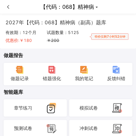
【代码：068】精神病
【代码：068】精神病
2027年【代码：068】精神病（副高）题库
有效期：
12个月
试题数量：
5125
特价仅剩7小时52分钟
优惠价:￥
180
￥
200
做题报告
做题记录
错题强化
我的笔记
反馈纠错
智能题库
章节练习
模拟试卷
预测试卷
冲刺试卷