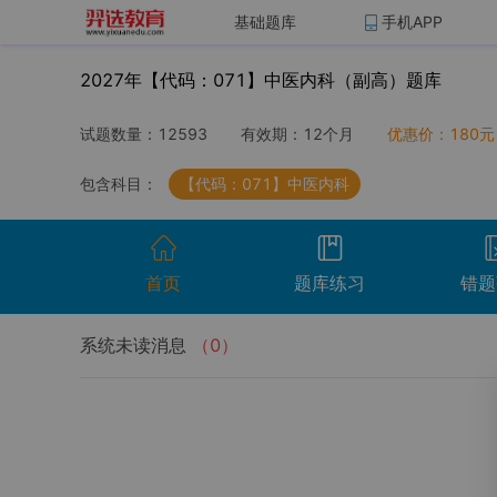
基础题库
手机APP
2027年【代码：071】中医内科（副高）题库
试题数量：
12593
有效期：
12个月
优惠价：
180
元
包含科目：
【代码：071】中医内科
首页
题库练习
错题
系统未读消息
（
0
）
开始考试
温馨提示：点击开始考试按钮进行模拟考场组
试卷名称
考试时