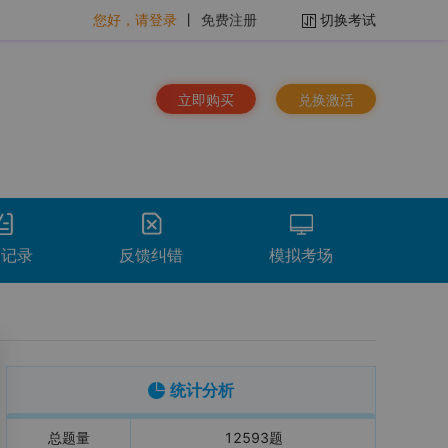
您好，请登录
丨
免费注册
切换考试
立即购买
兑换激活
题记录
反馈纠错
模拟考场
排序：
时间倒序
看解析
重做
下载
统计分析
总题量
12593
题