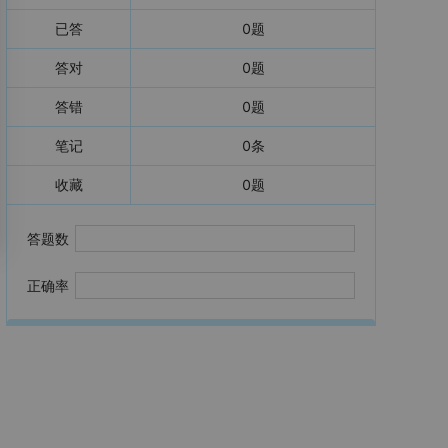
已答
0
题
答对
0
题
答错
0
题
笔记
0
条
收藏
0
题
答题数
正确率