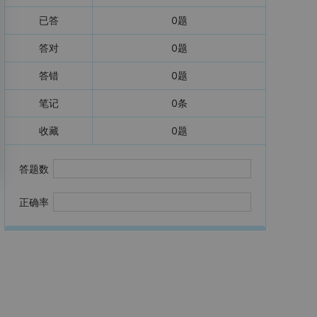
已答
0
题
答对
0
题
答错
0
题
笔记
0
条
收藏
0
题
答题数
正确率