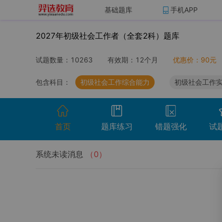
基础题库
手机APP
2027年初级社会工作者（全套2科）题库
试题数量：
10263
有效期：
12个月
优惠价：
90
元
包含科目：
初级社会工作综合能力
初级社会工作
首页
题库练习
错题强化
试
系统未读消息
（
0
）
开始考试
温馨提示：点击开始考试按钮进行模拟考场组
试卷名称
考试时