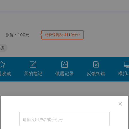
原价：
100
元
特价仅剩2小时10分钟
实务
题收藏
我的笔记
做题记录
反馈纠错
模拟
卷。
间
用时
得分
查