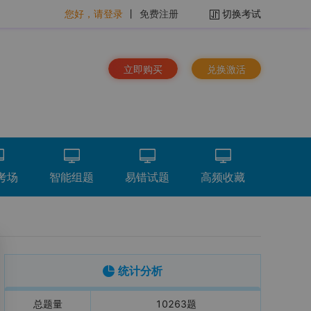
您好，请登录
丨
免费注册
切换考试
立即购买
兑换激活
考场
智能组题
易错试题
高频收藏
排序：
时间倒序
看解析
重做
下载
统计分析
总题量
10263
题