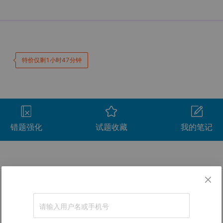
特价仅剩1小时47分钟
错题强化
试题收藏
我的笔记
卷。
间
用时
得分
查