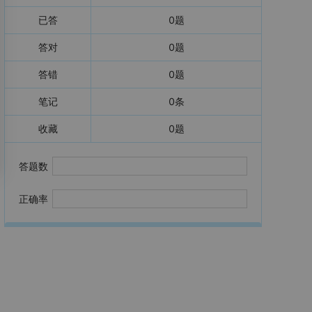
已答
0
题
答对
0
题
答错
0
题
笔记
0
条
收藏
0
题
答题数
正确率