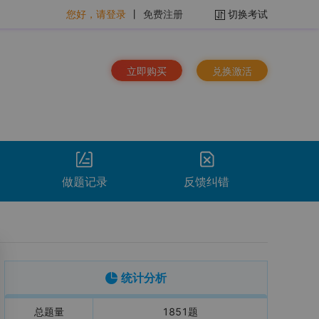
您好，请登录
丨
免费注册
切换考试
立即购买
兑换激活
做题记录
反馈纠错
排序：
时间倒序
看解析
重做
下载
统计分析
总题量
1851
题