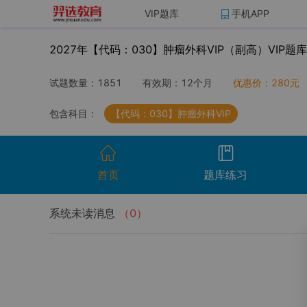
VIP题库
手机APP
2027年【代码：030】肿瘤外科VIP（副高）VIP题库
试题数量：
1851
有效期：
12个月
优惠价：
280
元
包含科目：
【代码：030】肿瘤外科VIP
首页
题库练习
系统未读消息
（
0
）
开始考试
温馨提示：点击开始考试按钮进行模拟考场组
试卷名称
考试时