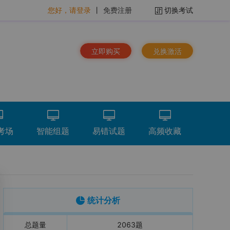
您好，请登录
丨
免费注册
切换考试
立即购买
兑换激活
考场
智能组题
易错试题
高频收藏
排序：
时间倒序
看解析
重做
下载
统计分析
总题量
2063
题