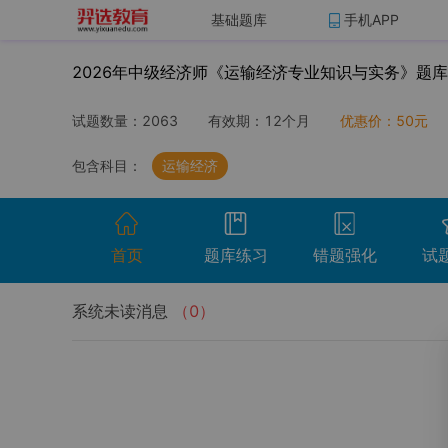
基础题库
手机APP
2026年中级经济师《运输经济专业知识与实务》题库
试题数量：
2063
有效期：
12个月
优惠价：
50
元
包含科目：
运输经济
首页
题库练习
错题强化
试
系统未读消息
（
0
）
开始考试
温馨提示：点击开始考试按钮进行模拟考场组
试卷名称
考试时