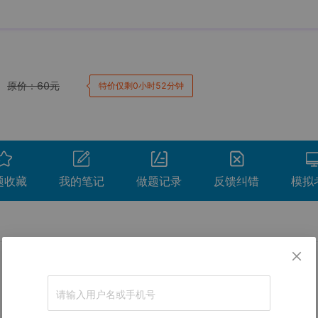
原价：
60
元
特价仅剩0小时52分钟
题收藏
我的笔记
做题记录
反馈纠错
模拟
卷。
间
用时
得分
查