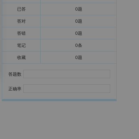
已答
0
题
答对
0
题
答错
0
题
笔记
0
条
收藏
0
题
答题数
正确率