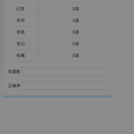
已答
0
题
答对
0
题
答错
0
题
笔记
0
条
收藏
0
题
答题数
正确率