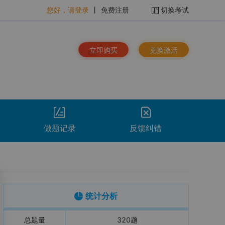
您好，请登录
丨
免费注册
切换考试
立即购买
兑换激活
做题记录
反馈纠错
排序：
时间倒序
看解析
重做
下载
统计分析
总题量
320
题