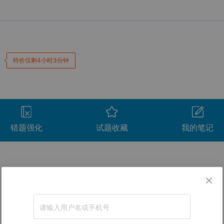
特价仅剩4小时3分钟
错题强化
试题收藏
我的笔记
卷。
间
用时
得分
查