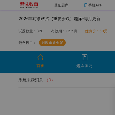
基础题库
手机APP
2026年时事政治（重要会议）题库-每月更新
试题数量：
320
有效期：
12个月
优惠价：
50
元
包含科目：
时政重要会议
首页
题库练习
系统未读消息
（
0
）
开始考试
温馨提示：点击开始考试按钮进行模拟考场组
试卷名称
考试时