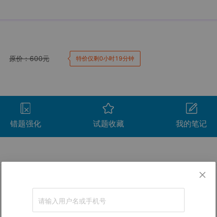
原价：
600
元
特价仅剩0小时19分钟
错题强化
试题收藏
我的笔记
卷。
间
用时
得分
查