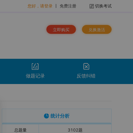
您好，请登录
丨
免费注册
切换考试
立即购买
兑换激活
做题记录
反馈纠错
排序：
时间倒序
看解析
重做
下载
统计分析
总题量
3102
题