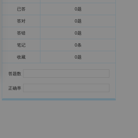
已答
0
题
答对
0
题
答错
0
题
笔记
0
条
收藏
0
题
答题数
正确率