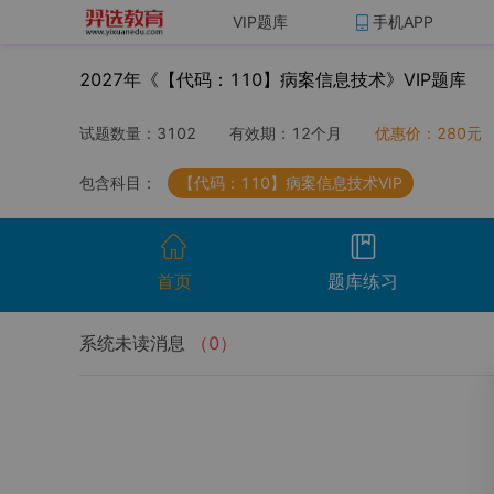
VIP题库
手机APP
2027年《【代码：110】病案信息技术》VIP题库
试题数量：
3102
有效期：
12个月
优惠价：
280
元
包含科目：
【代码：110】病案信息技术VIP
首页
题库练习
系统未读消息
（
0
）
开始考试
温馨提示：点击开始考试按钮进行模拟考场组
试卷名称
考试时