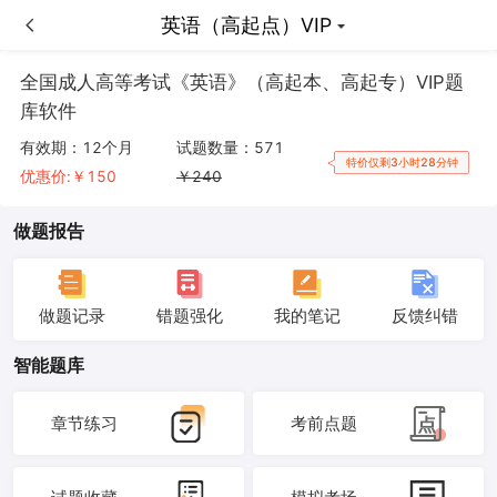
英语（高起点）VIP
英语（高起点）VIP
全国成人高等考试《英语》（高起本、高起专）VIP题
库软件
有效期：
12个月
试题数量：
571
特价仅剩3小时28分钟
优惠价:￥
150
￥
240
做题报告
做题记录
错题强化
我的笔记
反馈纠错
智能题库
章节练习
考前点题