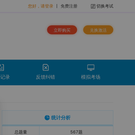
您好，请登录
丨
免费注册
切换考试
立即购买
兑换激活
题记录
反馈纠错
模拟考场
排序：
时间倒序
看解析
重做
下载
统计分析
总题量
567
题