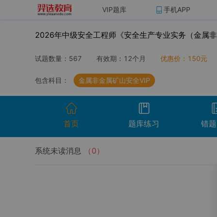
VIP题库
手机APP
2026年中级安全工程师《安全生产专业实务（金属非
试题数量：
567
有效期：
12个月
优惠价：
150
元
包含科目：
金属非金属矿山安全VIP
首页
题库练习
错题
系统未读消息
（
0
）
开始考试
温馨提示：点击开始考试按钮进行模拟考场组
试卷名称
考试时