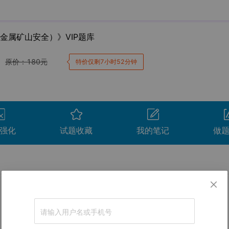
金属矿山安全）》VIP题库
原价：
180
元
特价仅剩7小时52分钟
强化
试题收藏
我的笔记
做
卷。
间
用时
得分
查