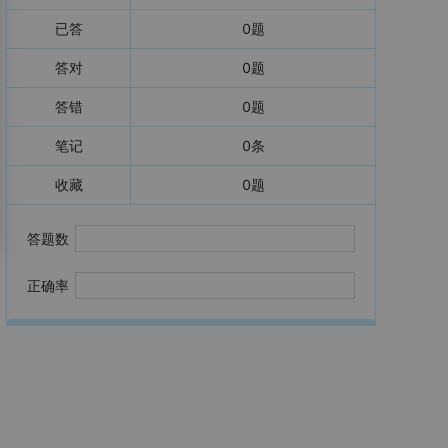
已答
0
题
答对
0
题
答错
0
题
笔记
0
条
收藏
0
题
答题数
正确率