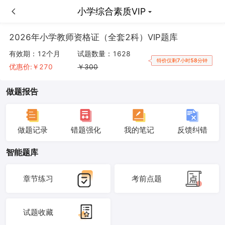
小学教育知识与能力VIP
小学综合素质VIP
2026年小学教师资格证（全套2科）VIP题库
有效期：
12个月
试题数量：
1628
特价仅剩7小时58分钟
优惠价:￥
270
￥
300
做题报告
做题记录
错题强化
我的笔记
反馈纠错
智能题库
章节练习
考前点题
试题收藏