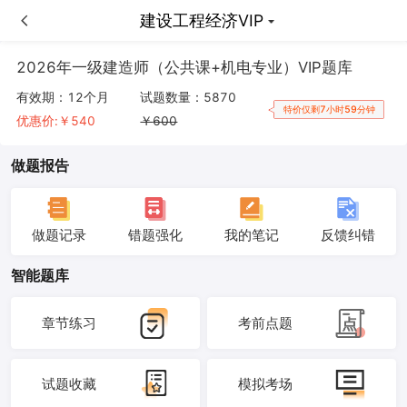
机电工程管理与实务VIP
建设工程经济VIP
2026年一级建造师（公共课+机电专业）VIP题库
有效期：
12个月
试题数量：
5870
特价仅剩7小时59分钟
优惠价:￥
540
￥
600
做题报告
做题记录
错题强化
我的笔记
反馈纠错
智能题库
章节练习
考前点题
试题收藏
模拟考场