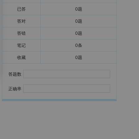
已答
0
题
答对
0
题
答错
0
题
笔记
0
条
收藏
0
题
答题数
正确率