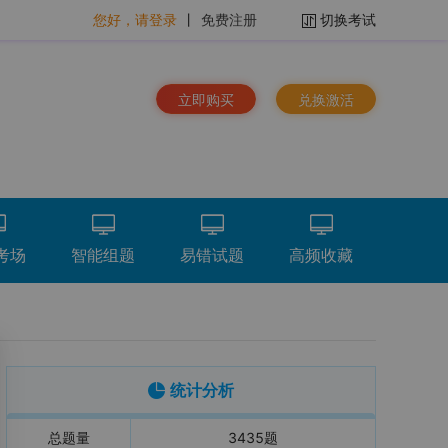
您好，请登录
丨
免费注册
切换考试
立即购买
兑换激活
考场
智能组题
易错试题
高频收藏
排序：
时间倒序
看解析
重做
下载
统计分析
总题量
3435
题