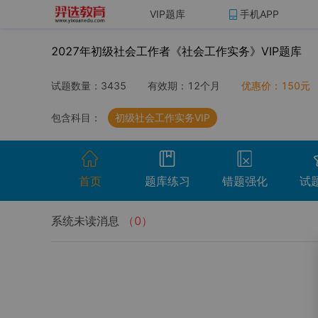
VIP题库
手机APP
2027年初级社会工作者《社会工作实务》VIP题库
试题数量：
3435
有效期：
12个月
优惠价：
150
元
包含科目：
初级社会工作实务VIP
首页
题库练习
错题强化
试
系统未读消息
（
0
）
开始考试
温馨提示：点击开始考试按钮进行模拟考场组
试卷名称
考试时