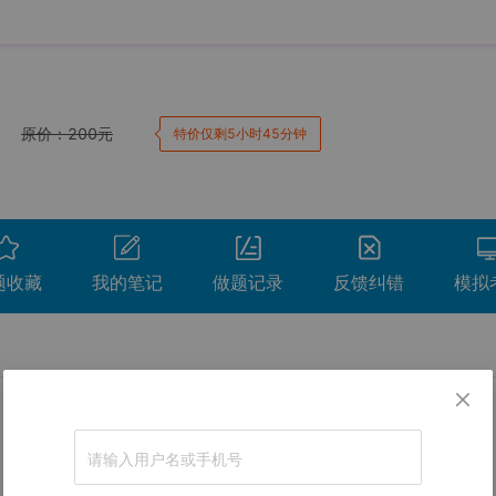
原价：
200
元
特价仅剩5小时45分钟
题收藏
我的笔记
做题记录
反馈纠错
模拟
卷。
间
用时
得分
查