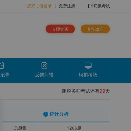
您好，请登录
丨
免费注册
切换考试
立即购买
兑换激活
题记录
反馈纠错
模拟考场
距税务师考试还有
99
天
排序：
时间倒序
看解析
重做
下载
统计分析
总题量
1206
题