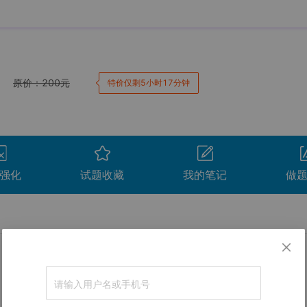
原价：
200
元
特价仅剩5小时17分钟
强化
试题收藏
我的笔记
做
卷。
间
用时
得分
查