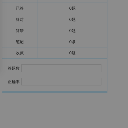
已答
0
题
答对
0
题
答错
0
题
笔记
0
条
收藏
0
题
答题数
正确率