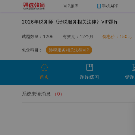
VIP题库
手机APP
2026年税务师《涉税服务相关法律》VIP题库
试题数量：
1206
有效期：
12个月
优惠价：
150
元
包含科目：
涉税服务相关法律VIP
首页
题库练习
错题
系统未读消息
（
0
）
开始考试
温馨提示：点击开始考试按钮进行模拟考场组
试卷名称
考试时