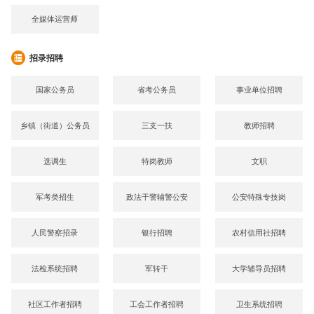
全媒体运营师
招录招聘
国家公务员
省考公务员
事业单位招聘
乡镇（街道）公务员
三支一扶
教师招聘
选调生
特岗教师
文职
军考类招生
政法干警辅警公安
公安特殊专技岗
人民警察招录
银行招聘
农村信用社招聘
法检系统招聘
军转干
大学辅导员招聘
社区工作者招聘
工会工作者招聘
卫生系统招聘