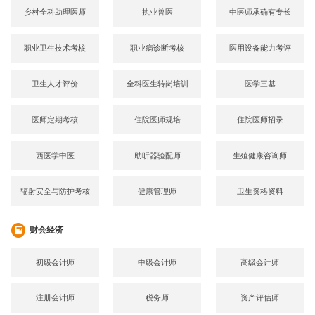
乡村全科助理医师
执业兽医
中医师承确有专长
职业卫生技术考核
职业病诊断考核
医用设备能力考评
卫生人才评价
全科医生转岗培训
医学三基
医师定期考核
住院医师规培
住院医师招录
西医学中医
助听器验配师
生殖健康咨询师
辐射安全与防护考核
健康管理师
卫生资格资料
财会经济
初级会计师
中级会计师
高级会计师
注册会计师
税务师
资产评估师