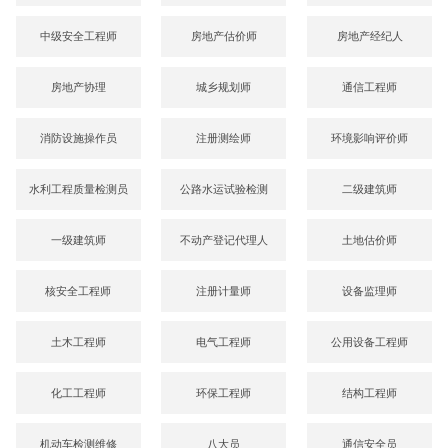
中级安全工程师
房地产估价师
房地产经纪人
房地产协理
城乡规划师
通信工程师
消防设施操作员
注册测绘师
环境影响评价师
水利工程质量检测员
公路水运试验检测
二级建筑师
一级建筑师
不动产登记代理人
土地估价师
核安全工程师
注册计量师
设备监理师
土木工程师
电气工程师
公用设备工程师
化工工程师
环保工程师
结构工程师
机动车检测维修
八大员
通信安全员