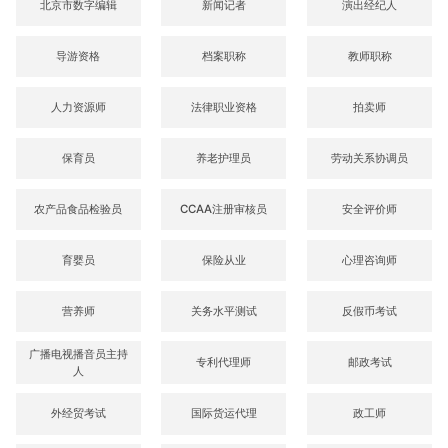
北京市数字编辑
新闻记者
演出经纪人
导游资格
档案职称
教师职称
人力资源师
法律职业资格
拍卖师
保育员
养老护理员
劳动关系协调员
农产品食品检验员
CCAA注册审核员
安全评价师
育婴员
保险从业
心理咨询师
营养师
关务水平测试
反假币考试
广播电视播音员主持
专利代理师
邮政考试
人
外经贸考试
国际货运代理
政工师