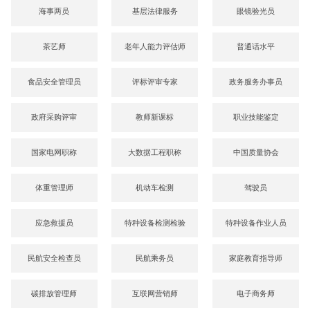
海事两员
基层法律服务
眼镜验光员
茶艺师
老年人能力评估师
普通话水平
食品安全管理员
评标评审专家
政务服务办事员
政府采购评审
教师新课标
职业技能鉴定
国家电网职称
大数据工程职称
中国质量协会
体重管理师
机动车检测
驾驶员
应急救援员
特种设备检测检验
特种设备作业人员
民航安全检查员
民航乘务员
家庭教育指导师
碳排放管理师
互联网营销师
电子商务师