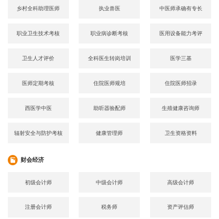
乡村全科助理医师
执业兽医
中医师承确有专长
职业卫生技术考核
职业病诊断考核
医用设备能力考评
卫生人才评价
全科医生转岗培训
医学三基
医师定期考核
住院医师规培
住院医师招录
西医学中医
助听器验配师
生殖健康咨询师
辐射安全与防护考核
健康管理师
卫生资格资料
财会经济
初级会计师
中级会计师
高级会计师
注册会计师
税务师
资产评估师