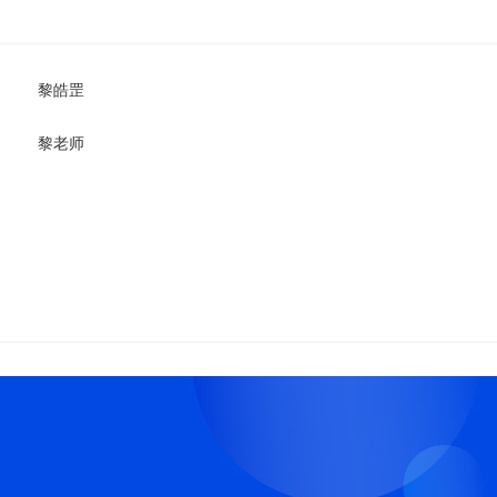
黎皓罡
黎老师