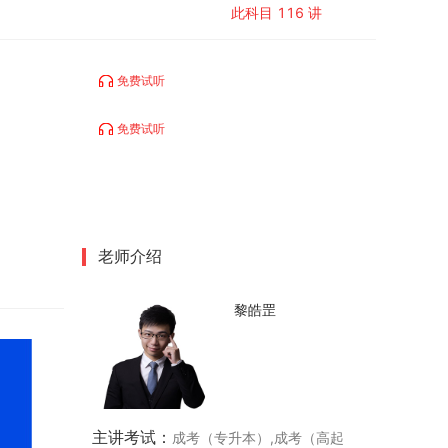
此科目
116
讲
21-句法-句子成分和英语基本句型（三）
22-句法-句子分类
免费试听
23-句法-复合句（一）
24-句法-复合句（二）
免费试听
25-句法-复合句（三）
26-句法-复合句（四）
27-句法-倒装结构、强调句型、主谓一致
28-语音（一）
老师介绍
29-语音（二）
黎皓罡
30-完形填空（一）
31-完形填空（二）
32-完形填空（三）
33-完形填空（四）
主讲考试：
成考（专升本）,成考（高起
34-完形填空（五）