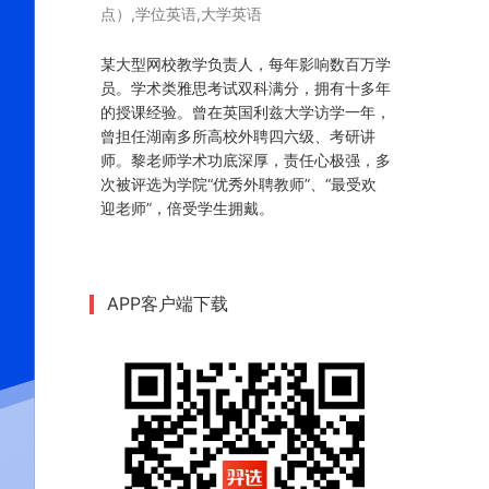
点）,学位英语,大学英语
35-完形填空（六）
36-完形填空（七）
某大型网校教学负责人，每年影响数百万学
员。学术类雅思考试双科满分，拥有十多年
37-完形填空（八）
的授课经验。曾在英国利兹大学访学一年，
38-完形填空（九）
曾担任湖南多所高校外聘四六级、考研讲
师。黎老师学术功底深厚，责任心极强，多
39-阅读理解（一）
次被评选为学院“优秀外聘教师”、“最受欢
40-阅读理解（二）
迎老师”，倍受学生拥戴。
41-阅读理解（三）
42-阅读理解（四）
APP客户端下载
43-阅读理解（五）
44-阅读理解（六）
45-阅读理解（七）
46-阅读理解（八）
47-对话（一）
48-对话（二）