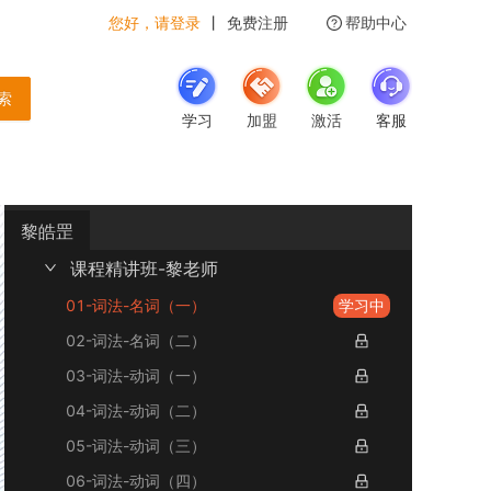
您好，请登录
丨
免费注册
帮助中心
 索
学习
加盟
激活
客服
黎皓罡
课程精讲班-黎老师
01-词法-名词（一）
学习中
02-词法-名词（二）
03-词法-动词（一）
04-词法-动词（二）
05-词法-动词（三）
06-词法-动词（四）