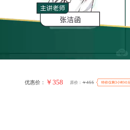
￥
358
优惠价：
原价：
￥
455
特价仅剩3小时41