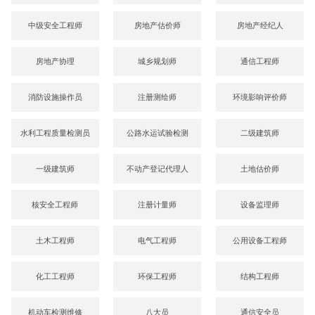
中级安全工程师
房地产估价师
房地产经纪人
房地产协理
城乡规划师
通信工程师
消防设施操作员
注册测绘师
环境影响评价师
水利工程质量检测员
公路水运试验检测
二级建筑师
一级建筑师
不动产登记代理人
土地估价师
核安全工程师
注册计量师
设备监理师
土木工程师
电气工程师
公用设备工程师
化工工程师
环保工程师
结构工程师
机动车检测维修
八大员
通信安全员