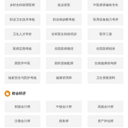
乡村全科助理医师
执业兽医
中医师承确有专长
职业卫生技术考核
职业病诊断考核
医用设备能力考评
卫生人才评价
全科医生转岗培训
医学三基
医师定期考核
住院医师规培
住院医师招录
西医学中医
助听器验配师
生殖健康咨询师
辐射安全与防护考核
健康管理师
卫生资格资料
财会经济
初级会计师
中级会计师
高级会计师
注册会计师
税务师
资产评估师