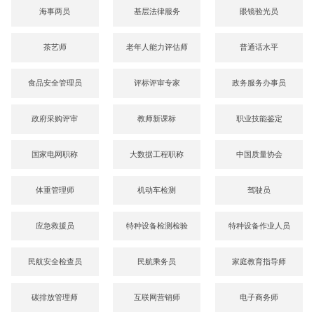
海事两员
基层法律服务
眼镜验光员
茶艺师
老年人能力评估师
普通话水平
食品安全管理员
评标评审专家
政务服务办事员
政府采购评审
教师新课标
职业技能鉴定
国家电网职称
大数据工程职称
中国质量协会
体重管理师
机动车检测
驾驶员
应急救援员
特种设备检测检验
特种设备作业人员
民航安全检查员
民航乘务员
家庭教育指导师
碳排放管理师
互联网营销师
电子商务师