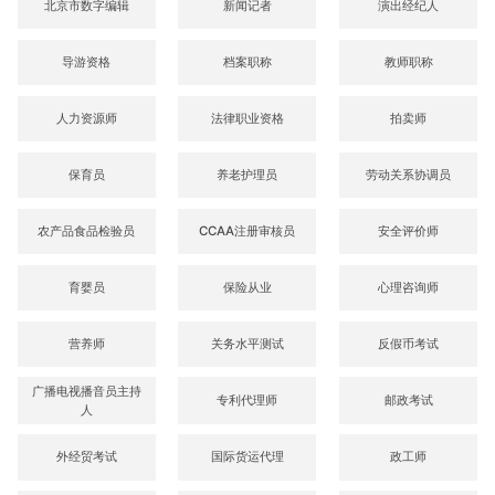
北京市数字编辑
新闻记者
演出经纪人
导游资格
档案职称
教师职称
人力资源师
法律职业资格
拍卖师
保育员
养老护理员
劳动关系协调员
农产品食品检验员
CCAA注册审核员
安全评价师
育婴员
保险从业
心理咨询师
营养师
关务水平测试
反假币考试
广播电视播音员主持
专利代理师
邮政考试
人
外经贸考试
国际货运代理
政工师