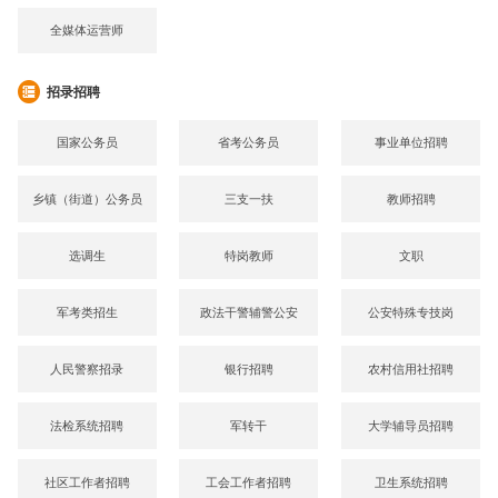
全媒体运营师
招录招聘
国家公务员
省考公务员
事业单位招聘
乡镇（街道）公务员
三支一扶
教师招聘
选调生
特岗教师
文职
军考类招生
政法干警辅警公安
公安特殊专技岗
人民警察招录
银行招聘
农村信用社招聘
法检系统招聘
军转干
大学辅导员招聘
社区工作者招聘
工会工作者招聘
卫生系统招聘