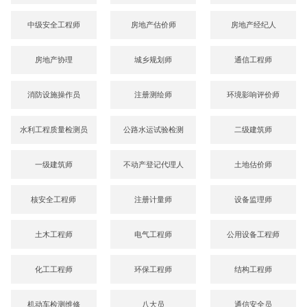
中级安全工程师
房地产估价师
房地产经纪人
房地产协理
城乡规划师
通信工程师
消防设施操作员
注册测绘师
环境影响评价师
水利工程质量检测员
公路水运试验检测
二级建筑师
一级建筑师
不动产登记代理人
土地估价师
核安全工程师
注册计量师
设备监理师
土木工程师
电气工程师
公用设备工程师
化工工程师
环保工程师
结构工程师
机动车检测维修
八大员
通信安全员