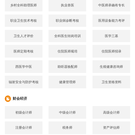
乡村全科助理医师
执业兽医
中医师承确有专长
职业卫生技术考核
职业病诊断考核
医用设备能力考评
卫生人才评价
全科医生转岗培训
医学三基
医师定期考核
住院医师规培
住院医师招录
西医学中医
助听器验配师
生殖健康咨询师
辐射安全与防护考核
健康管理师
卫生资格资料
财会经济
初级会计师
中级会计师
高级会计师
注册会计师
税务师
资产评估师