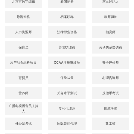
北京市数字编辑
新闻记者
演出经纪人
导游资格
档案职称
教师职称
人力资源师
法律职业资格
拍卖师
保育员
养老护理员
劳动关系协调员
农产品食品检验员
CCAA注册审核员
安全评价师
育婴员
保险从业
心理咨询师
营养师
关务水平测试
反假币考试
广播电视播音员主持
专利代理师
邮政考试
人
外经贸考试
国际货运代理
政工师