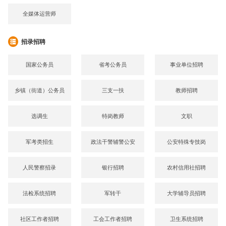
全媒体运营师
招录招聘
国家公务员
省考公务员
事业单位招聘
乡镇（街道）公务员
三支一扶
教师招聘
选调生
特岗教师
文职
军考类招生
政法干警辅警公安
公安特殊专技岗
人民警察招录
银行招聘
农村信用社招聘
法检系统招聘
军转干
大学辅导员招聘
社区工作者招聘
工会工作者招聘
卫生系统招聘