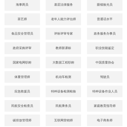
海事两员
基层法律服务
眼镜验光员
茶艺师
老年人能力评估师
普通话水平
食品安全管理员
评标评审专家
政务服务办事员
政府采购评审
教师新课标
职业技能鉴定
国家电网职称
大数据工程职称
中国质量协会
体重管理师
机动车检测
驾驶员
应急救援员
特种设备检测检验
特种设备作业人员
民航安全检查员
民航乘务员
家庭教育指导师
碳排放管理师
互联网营销师
电子商务师