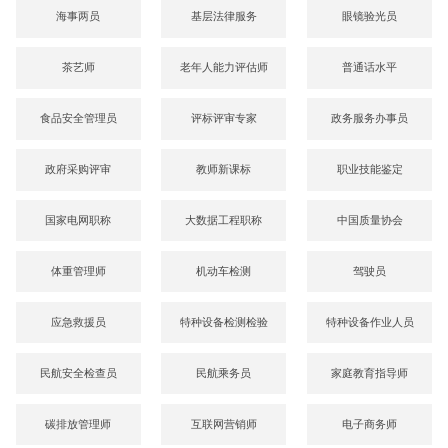
海事两员
基层法律服务
眼镜验光员
茶艺师
老年人能力评估师
普通话水平
食品安全管理员
评标评审专家
政务服务办事员
政府采购评审
教师新课标
职业技能鉴定
国家电网职称
大数据工程职称
中国质量协会
体重管理师
机动车检测
驾驶员
应急救援员
特种设备检测检验
特种设备作业人员
民航安全检查员
民航乘务员
家庭教育指导师
碳排放管理师
互联网营销师
电子商务师