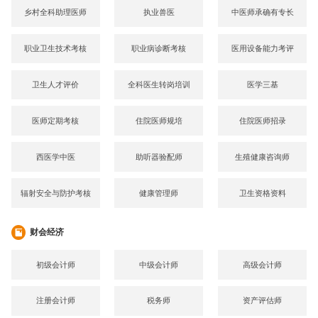
乡村全科助理医师
执业兽医
中医师承确有专长
职业卫生技术考核
职业病诊断考核
医用设备能力考评
卫生人才评价
全科医生转岗培训
医学三基
医师定期考核
住院医师规培
住院医师招录
西医学中医
助听器验配师
生殖健康咨询师
辐射安全与防护考核
健康管理师
卫生资格资料
财会经济
初级会计师
中级会计师
高级会计师
注册会计师
税务师
资产评估师