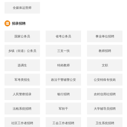
全媒体运营师
招录招聘
国家公务员
省考公务员
事业单位招聘
乡镇（街道）公务员
三支一扶
教师招聘
选调生
特岗教师
文职
军考类招生
政法干警辅警公安
公安特殊专技岗
人民警察招录
银行招聘
农村信用社招聘
法检系统招聘
军转干
大学辅导员招聘
社区工作者招聘
工会工作者招聘
卫生系统招聘