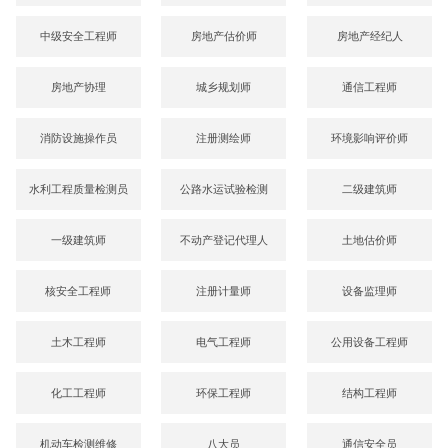
中级安全工程师
房地产估价师
房地产经纪人
房地产协理
城乡规划师
通信工程师
消防设施操作员
注册测绘师
环境影响评价师
水利工程质量检测员
公路水运试验检测
二级建筑师
一级建筑师
不动产登记代理人
土地估价师
核安全工程师
注册计量师
设备监理师
土木工程师
电气工程师
公用设备工程师
化工工程师
环保工程师
结构工程师
机动车检测维修
八大员
通信安全员