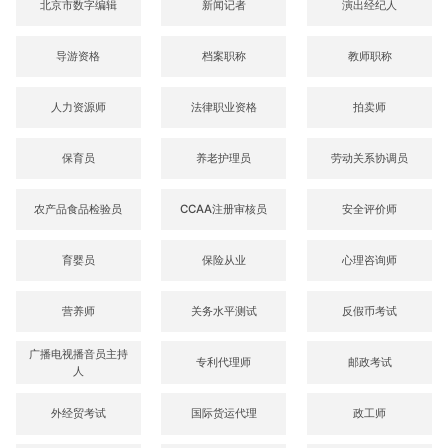
北京市数字编辑
新闻记者
演出经纪人
导游资格
档案职称
教师职称
人力资源师
法律职业资格
拍卖师
保育员
养老护理员
劳动关系协调员
农产品食品检验员
CCAA注册审核员
安全评价师
育婴员
保险从业
心理咨询师
营养师
关务水平测试
反假币考试
广播电视播音员主持
专利代理师
邮政考试
人
外经贸考试
国际货运代理
政工师