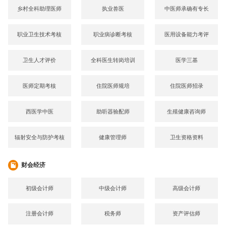
乡村全科助理医师
执业兽医
中医师承确有专长
职业卫生技术考核
职业病诊断考核
医用设备能力考评
卫生人才评价
全科医生转岗培训
医学三基
医师定期考核
住院医师规培
住院医师招录
西医学中医
助听器验配师
生殖健康咨询师
辐射安全与防护考核
健康管理师
卫生资格资料
财会经济
初级会计师
中级会计师
高级会计师
注册会计师
税务师
资产评估师