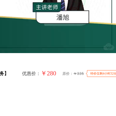
￥
280
务】
优惠价：
原价：
￥
335
特价仅剩4小时32