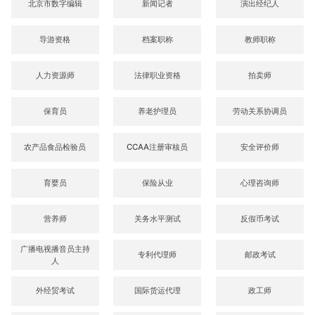
北京市数字编辑
新闻记者
演出经纪人
导游资格
档案职称
教师职称
人力资源师
法律职业资格
拍卖师
保育员
养老护理员
劳动关系协调员
农产品食品检验员
CCAA注册审核员
安全评价师
育婴员
保险从业
心理咨询师
营养师
关务水平测试
反假币考试
广播电视播音员主持
专利代理师
邮政考试
人
外经贸考试
国际货运代理
政工师