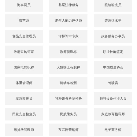
海事两员
基层法律服务
眼镜验光员
茶艺师
老年人能力评估师
普通话水平
食品安全管理员
评标评审专家
政务服务办事员
政府采购评审
教师新课标
职业技能鉴定
国家电网职称
大数据工程职称
中国质量协会
体重管理师
机动车检测
驾驶员
应急救援员
特种设备检测检验
特种设备作业人员
民航安全检查员
民航乘务员
家庭教育指导师
碳排放管理师
互联网营销师
电子商务师