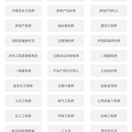
中级安全工程师
房地产估价师
房地产经纪人
房地产协理
城乡规划师
通信工程师
消防设施操作员
注册测绘师
环境影响评价师
水利工程质量检测员
公路水运试验检测
二级建筑师
一级建筑师
不动产登记代理人
土地估价师
核安全工程师
注册计量师
设备监理师
土木工程师
电气工程师
公用设备工程师
化工工程师
环保工程师
结构工程师
机动车检测维修
八大员
通信安全员