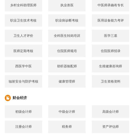
乡村全科助理医师
执业兽医
中医师承确有专长
职业卫生技术考核
职业病诊断考核
医用设备能力考评
卫生人才评价
全科医生转岗培训
医学三基
医师定期考核
住院医师规培
住院医师招录
西医学中医
助听器验配师
生殖健康咨询师
辐射安全与防护考核
健康管理师
卫生资格资料
财会经济
初级会计师
中级会计师
高级会计师
注册会计师
税务师
资产评估师