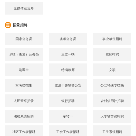
全媒体运营师
招录招聘
国家公务员
省考公务员
事业单位招聘
乡镇（街道）公务员
三支一扶
教师招聘
选调生
特岗教师
文职
军考类招生
政法干警辅警公安
公安特殊专技岗
人民警察招录
银行招聘
农村信用社招聘
法检系统招聘
军转干
大学辅导员招聘
社区工作者招聘
工会工作者招聘
卫生系统招聘