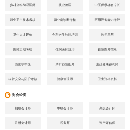
乡村全科助理医师
执业兽医
中医师承确有专长
职业卫生技术考核
职业病诊断考核
医用设备能力考评
卫生人才评价
全科医生转岗培训
医学三基
医师定期考核
住院医师规培
住院医师招录
西医学中医
助听器验配师
生殖健康咨询师
辐射安全与防护考核
健康管理师
卫生资格资料
财会经济
初级会计师
中级会计师
高级会计师
注册会计师
税务师
资产评估师