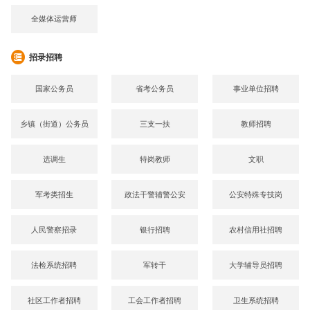
全媒体运营师
招录招聘
国家公务员
省考公务员
事业单位招聘
乡镇（街道）公务员
三支一扶
教师招聘
选调生
特岗教师
文职
军考类招生
政法干警辅警公安
公安特殊专技岗
人民警察招录
银行招聘
农村信用社招聘
法检系统招聘
军转干
大学辅导员招聘
社区工作者招聘
工会工作者招聘
卫生系统招聘