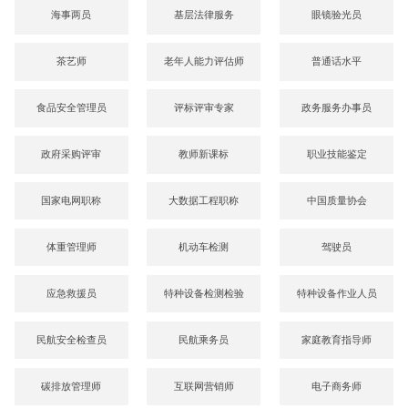
海事两员
基层法律服务
眼镜验光员
茶艺师
老年人能力评估师
普通话水平
食品安全管理员
评标评审专家
政务服务办事员
政府采购评审
教师新课标
职业技能鉴定
国家电网职称
大数据工程职称
中国质量协会
体重管理师
机动车检测
驾驶员
应急救援员
特种设备检测检验
特种设备作业人员
民航安全检查员
民航乘务员
家庭教育指导师
碳排放管理师
互联网营销师
电子商务师