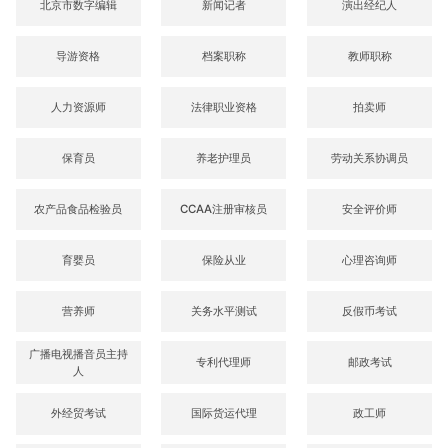
北京市数字编辑
新闻记者
演出经纪人
导游资格
档案职称
教师职称
人力资源师
法律职业资格
拍卖师
保育员
养老护理员
劳动关系协调员
农产品食品检验员
CCAA注册审核员
安全评价师
育婴员
保险从业
心理咨询师
营养师
关务水平测试
反假币考试
广播电视播音员主持
专利代理师
邮政考试
人
外经贸考试
国际货运代理
政工师