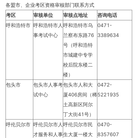
各盟市、企业考区资格审核部门联系方式
考区
审核单位
审核点地址
咨询电话
呼和浩特市
呼和浩特市人
呼和浩特市乌
0471-
事考试中心
兰察布东路76
3389634
号（呼和浩特
市城建中专学
校后院东楼二
楼）
包头市
包头市人事考
包头市人和大
0472-
试中心
厦406房间（稀
5221935
土高新区阿尔
丁大街41号）
呼伦贝尔市
呼伦贝尔市人
呼伦贝尔市民
0470-
才服务和人事
生大厦一楼大
8357607