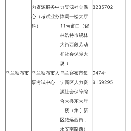
力资源服务中
力资源社会保
8235702
心（考试业务
障局一楼大厅
科）
11号窗口（锡
林浩特市锡林
大街西段劳动
和社会保障大
厦 ）
乌兰察布市
乌兰察布市人
乌兰察布市集
0474-
事考试中心
宁新区人力资
8159295
源社会保障综
合大楼东大厅
二楼（集宁新
区致远西街，
永安南路西）