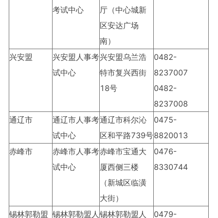
考试中心
厅（中心城新
区安达广场
南）
兴安盟
兴安盟人事考
兴安盟乌兰浩
0482-
试中心
特市复兴西街
8237007
18号
0482-
8237008
通辽市
通辽市人事考
通辽市科尔沁
0475-
试中心
区和平路739号
8820013
赤峰市
赤峰市人事考
赤峰市宝通大
0476-
试中心
厦西侧三楼
8330744
（新城区临潢
大街）
锡林郭勒盟
锡林郭勒盟人
锡林郭勒盟人
0479-