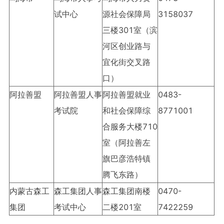
试中心
源社会保障局
3158037
三楼301室（滨
河区创业路与
宜化街交叉路
口）
阿拉善盟
阿拉善盟人事
阿拉善盟就业
0483-
考试院
和社会保障综
8771001
合服务大楼710
室（阿拉善左
旗巴彦浩特镇
腾飞东路）
内蒙古森工
森工集团人事
森工集团南楼
0470-
集团
考试中心
二楼201室
7422259