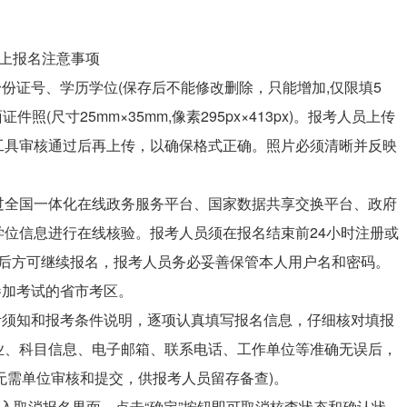
上报名注意事项
份证号、学历学位(保存后不能修改删除，只能增加,仅限填5
(尺寸25mm×35mm,像素295px×413px)。报考人员上传
工具审核通过后再上传，以确保格式正确。照片必须清晰并反映
过全国一体化在线政务服务平台、国家数据共享交换平台、政府
位信息进行在线核验。报考人员须在报名结束前24小时注册或
过后方可继续报名，报考人员务必妥善保管本人用户名和密码。
参加考试的省市考区。
考须知和报考条件说明，逐项认真填写报名信息，仔细核对填报
业、科目信息、电子邮箱、联系电话、工作单位等准确无误后，
表”无需单位审核和提交，供报考人员留存备查)。
进入取消报名界面，点击“确定”按钮即可取消核查状态和确认状