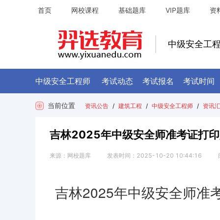
首页
网校课程
基础题库
VIP题库
资
中级安全工
中级安全工程师
考试动态
考试报名
考试时间
当前位置
资讯公告
/
建筑工程
/
中级安全工程师
/
资讯
吉林2025年中级安全师准考证打
来源：
网校题库
发表时间：
2025-10-20 10:44:16
吉林2025年中级安全师