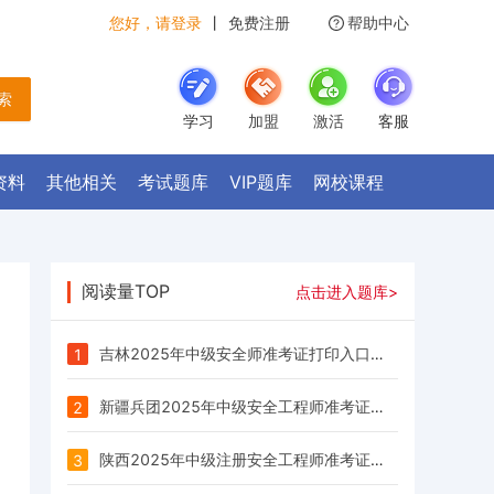
您好，请登录
丨
免费注册
帮助中心
 索
学习
加盟
激活
客服
资料
其他相关
考试题库
VIP题库
网校课程
阅读量TOP
点击进入题库>
吉林2025年中级安全师准考证打印入口开通，官网中国人事考试网
1
新疆兵团2025年中级安全工程师准考证打印官网入口中国人事考试网
2
​陕西2025年中级注册安全工程师准考证打印官网入口
3