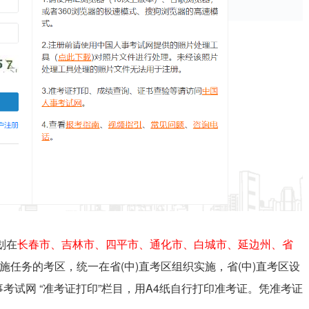
划在
长春市、吉林市、四平市、通化市、白城市、延边州、省
施任务的考区，统一在省(中)直考区组织实施，省(中)直考区设
考试网 “准考证打印”栏目，用A4纸自行打印准考证。凭准考证