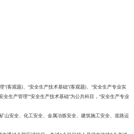
理”(客观题)、“安全生产技术基础”(客观题)、“安全生产专业实
”“安全生产管理”“安全生产技术基础”为公共科目，“安全生产专业
属矿山安全、化工安全、金属冶炼安全、建筑施工安全、道路运