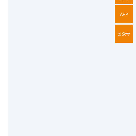
APP
公众号