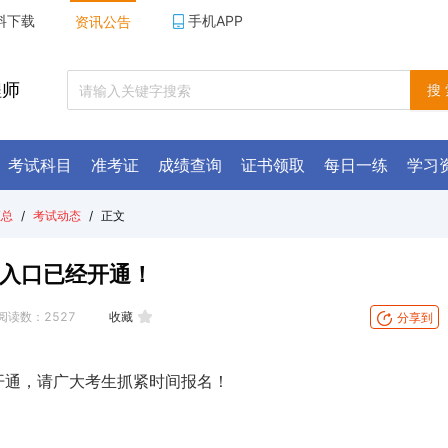
料下载
手机APP
资讯公告
程师
搜
考试科目
准考证
成绩查询
证书领取
每日一练
学习
汇总
/
考试动态
/
正文
名入口已经开通！
阅读数：
2527
收藏
分享到
经开通，请广大考生抓紧时间报名！