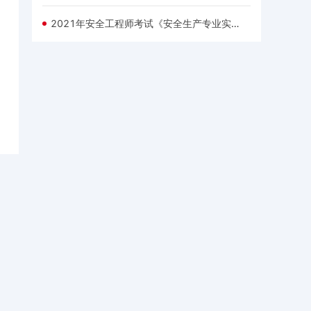
2021年安全工程师考试《安全生产专业实务（煤矿安全）》每日一练试题（03.23）