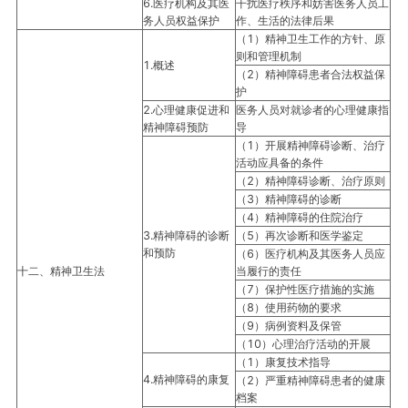
6.医疗机构及其医
干扰医疗秩序和妨害医务人员工
务人员权益保护
作、生活的法律后果
（1）精神卫生工作的方针、原
则和管理机制
1.概述
（2）精神障碍患者合法权益保
护
2.心理健康促进和
医务人员对就诊者的心理健康指
精神障碍预防
导
（1）开展精神障碍诊断、治疗
活动应具备的条件
（2）精神障碍诊断、治疗原则
（3）精神障碍的诊断
（4）精神障碍的住院治疗
3.精神障碍的诊断
（5）再次诊断和医学鉴定
和预防
（6）医疗机构及其医务人员应
十二、精神卫生法
当履行的责任
（7）保护性医疗措施的实施
（8）使用药物的要求
（9）病例资料及保管
（10）心理治疗活动的开展
（1）康复技术指导
4.精神障碍的康复
（2）严重精神障碍患者的健康
档案