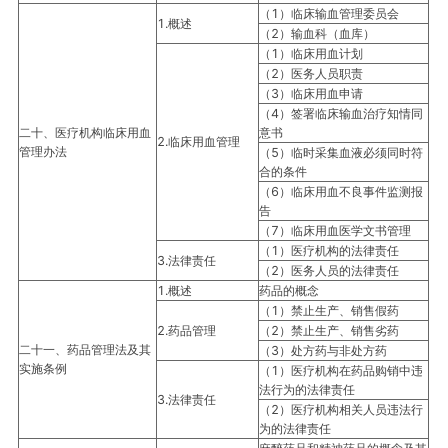
（1）临床输血管理委员会
1.概述
（2）输血科（血库）
（1）临床用血计划
（2）医务人员职责
（3）临床用血申请
（4）签署临床输血治疗知情同
二十、医疗机构临床用血
意书
2.临床用血管理
管理办法
（5）临时采集血液必须同时符
合的条件
（6）临床用血不良事件监测报
告
（7）临床用血医学文书管理
（1）医疗机构的法律责任
3.法律责任
（2）医务人员的法律责任
1.概述
药品的概念
（1）禁止生产、销售假药
2.药品管理
（2）禁止生产、销售劣药
二十一、药品管理法及其
（3）处方药与非处方药
实施条例
（1）医疗机构在药品购销中违
法行为的法律责任
3.法律责任
（2）医疗机构相关人员违法行
为的法律责任