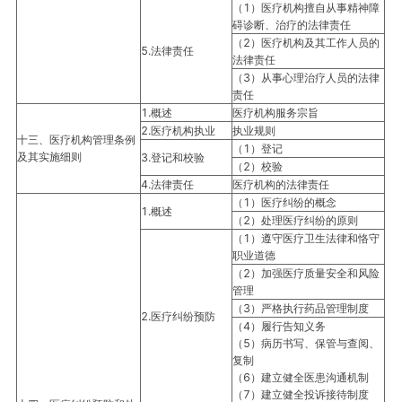
（1）医疗机构擅自从事精神障
碍诊断、治疗的法律责任
（2）医疗机构及其工作人员的
5.法律责任
法律责任
（3）从事心理治疗人员的法律
责任
1.概述
医疗机构服务宗旨
2.医疗机构执业
执业规则
十三、医疗机构管理条例
（1）登记
及其实施细则
3.登记和校验
（2）校验
4.法律责任
医疗机构的法律责任
（1）医疗纠纷的概念
1.概述
（2）处理医疗纠纷的原则
（1）遵守医疗卫生法律和恪守
职业道德
（2）加强医疗质量安全和风险
管理
（3）严格执行药品管理制度
2.医疗纠纷预防
（4）履行告知义务
（5）病历书写、保管与查阅、
复制
（6）建立健全医患沟通机制
（7）建立健全投诉接待制度