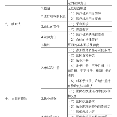
定的法律责任
1.概述
无偿献血制度
（1）医疗机构用血管理
2.医疗机构的职责
（2）医疗机构用血要求
九、献血法
（1）采血要求
3.血站的责任
（2）供血要求
（1）医疗机构的法律责任
4.法律责任
（2）血站的法律责任
1.概述
医师的基本要求及职责
（1）参加医师资格考试的条件
（2）医师资格种类
（3）执业注册
（4）准予注册、不予注册、注
2.考试和注册
销注册、变更注册、重新注册的
情形
（5）对不予注册、注销注册持
有异议的法律救济
（1）医师在执业活动中的权利
和义务
十、执业医师法
3.执业规则
（2）医师执业要求
（3）执业助理医师的特别规定
（1）医师考核内容
4.考核和培训
（2）医师考核不合格的处理