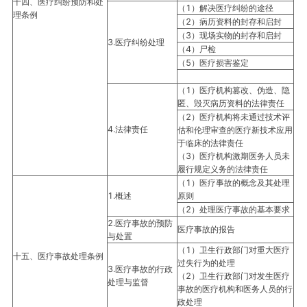
十四、医疗纠纷预防和处
（1）解决医疗纠纷的途径
理条例
（2）病历资料的封存和启封
（3）现场实物的封存和启封
3.医疗纠纷处理
（4）尸检
（5）医疗损害鉴定
（1）医疗机构篡改、伪造、隐
匿、毁灭病历资料的法律责任
（2）医疗机构将未通过技术评
4.法律责任
估和伦理审查的医疗新技术应用
于临床的法律责任
（3）医疗机构激期医务人员未
履行规定义务的法律责任
（1）医疗事故的概念及其处理
1.概述
原则
（2）处理医疗事故的基本要求
2.医疗事故的预防
医疗事故的报告
与处置
（1）卫生行政部门对重大医疗
十五、医疗事故处理条例
过失行为的处理
3.医疗事故的行政
（2）卫生行政部门对发生医疗
处理与监督
事故的医疗机构和医务人员的行
政处理