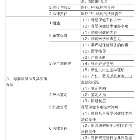
浆、组织的管理
3.治疗与救助
医疗卫生机构的责任
4.法律责任
医疗卫生机构的法律责任
（1）母婴保健工作方针
1.概述
（2）母婴保健技术服务事项
（1）婚前保健的内容
2.婚前保健
（2）婚前医学检查意见
（1）孕产期保健服务的内容
（2）医学指导
（3）产前诊断
3.孕产期保健
（4）终止妊娠意见
（5）新生儿出生医学证明
（6）产妇、婴儿以及新生儿出
八、母婴保健法及其实施
生缺陷报告
办法
（1）鉴定机构
4.技术鉴定
（2）鉴定人员
（3）回避制度
5.行政管理
母婴保健专项技术许可
（1）擅自从事母婴保健技术的
法律责任
（2）出具虚假医学证明文件的
6.法律责任
法律责任
（3）违反规定进行胎儿性别鉴