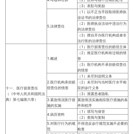
（3）表彰与奖励
（1）以不正当手段取得医师执
业证书的法律责任
（2）医师执业活动中违法行为
5.法律责任
的法律责任
（3）擅自开办医疗机构或者非
法行医的法律责任
（1）医疗损害责任的赔偿主体
（2）推定医疗机构有过错的情
1.概述
形
（3）医疗机构不承担赔偿责任
的情形
（1）未尽到说明义务
2.医疗机构承担赔
（2）未尽到与当时医疗水平相
偿责任的情形
应的诊疗义务
十一、医疗损害责任
（《中华人民共和国民法
（3）泄露患者隐私
典》第七编第六章）
3.紧急情况医疗措
紧急情况实施相应医疗措施的条
施的实施
件和程序
（1）填写与保管
4.病历资料
（2）查阅与复制
5.对医疗行为的规
不得违反诊疗规范实施不必要的
范
检查