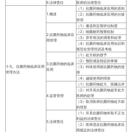
6.法律责任
医师的法律责任
（1）抗菌药物临床应用的原则
1.概述
（2）抗菌药物临床应用的分级
管理
（1）遴选和定期评估制度
（2）细菌耐药预警机制
2.抗菌药物临床应
（3）异常情况的调查和处理
用管理
（4）抗菌药物临床应用知识和
规范化管理培训及考核
（1）处方权的授予
（2）预防感染指征的掌握
3.抗菌药物的临床
十九、抗菌药物临床应用
（3）特殊使用级抗菌药物的使
应用
管理办法
用
（4）越级使用的情形
（1）抗菌药物处方、医嘱点评
（2）对开具抗菌药物超常处方
4.监督管理
医师的处理
（3）取消医师抗菌药物处方权
的情形
（1）开具抗菌药物牟取不正当
利益的法律责任
5.法律责任
（2）医师违反抗菌药物临床应
用规定的法律责任