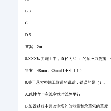
B.3
C.
D.5
答案：
2m
8.XXX应力施工中，直径为32mm的预应力筋施
答案：
48mm，30mm且不小于1.5d
9.关于悬索桥施工隧道的说话，错误的是（）。
A.线性宜与主缆空载时线性平行
B.架设过程中频监测塔的偏移量和承重索的重度