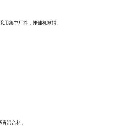
宜采用集中厂拌，摊铺机摊铺。
配沥青混合料。