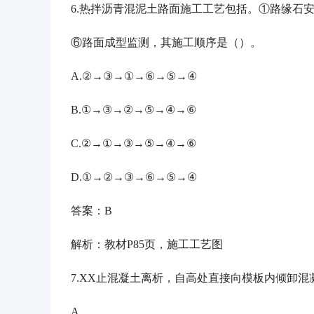
6
.
热拌沥青混泥土路面施工工艺包括。
①路缘石
⑥路面成型监测，其施工顺序是（）。
A.②→③→①→⑥→⑤→④
B.①→③→②→⑤→④→⑥
C.②→①→③→⑤→④→⑥
D.①→②→③→⑥→⑤→④
答案：
B
解析：教材
P85页，施工工艺图
7.XX止混凝土离析，自高处直接向模板内倾卸
A.