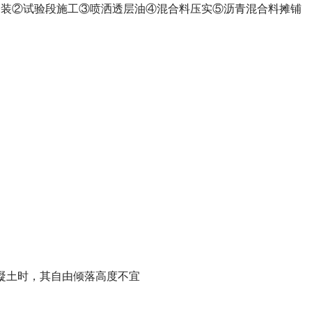
安装②试验段施工③喷洒透层油④混合料压实⑤沥青混合料摊铺
混凝土时，其自由倾落高度不宜