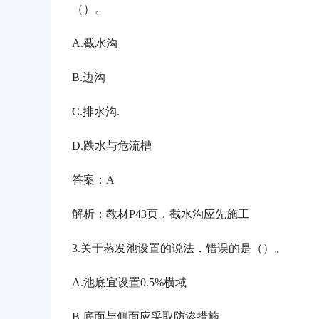
（）。
A.截水沟
B.边沟
C.排水沟.
D.跌水与危流槽
答案：
A
解析：教材
P43页，截水沟应先施工
3.关于蒸发池设置的说法，错误的是（）。
A.池底宜设置0.5%横域
B.底面与侧面应采取防渗措施